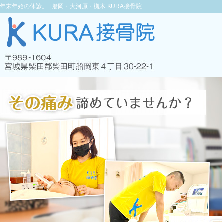
年末年始の休診。 |
船岡・大河原・槻木 KURA接骨院