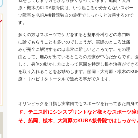
我をしてしまう方もかなり多くなっています。船岡・大河
原・槻木のKURA接骨院は、いつ起こるか分からないスポー
ツ障害をKURA接骨院独自の施術でしっかりと改善するので
す。
多くの方はスポーツでケガをすると整形外科などの専門医
に診てもらうことも多いのでしょうが、実際のところは痛
みが完全に解消するのは非常に難しいところです。その理
由として、痛みが出ているところの治療が中心だからです。
しく、身体の動かし方によって原因を特定し根本治療ができる
を取り入れることをお勧めします。船岡・大河原・槻木のKU
療・リハビリをトータルで進める事ができます。
オリンピックを目指し実業団でもスポーツを行ってきた自身
ド、テニス肘にシンスプリントなど様々なスポーツ障
そ、船岡、槻木、大河原のKURA接骨院ではしっか