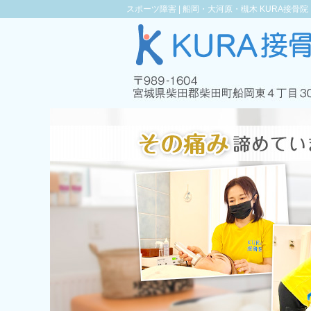
スポーツ障害 |
船岡・大河原・槻木 KURA接骨院