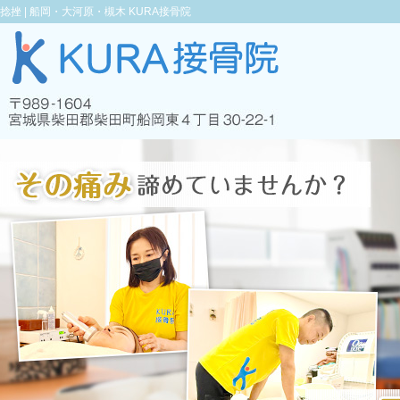
捻挫 |
船岡・大河原・槻木 KURA接骨院