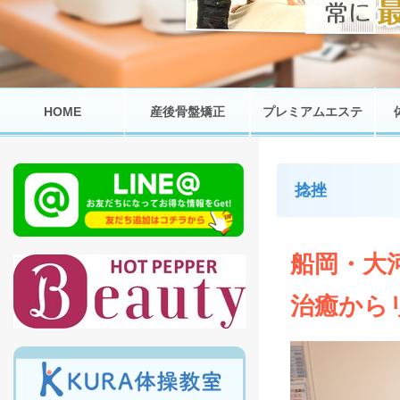
HOME
産後骨盤矯正
プレミアムエステ
捻挫
船岡・大
治癒から