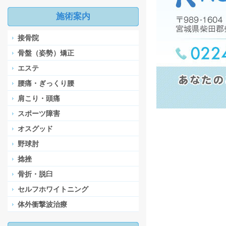
施術案内
接骨院
骨盤（姿勢）矯正
エステ
腰痛・ぎっくり腰
肩こり・頭痛
スポーツ障害
オスグッド
野球肘
捻挫
骨折・脱臼
セルフホワイトニング
体外衝撃波治療