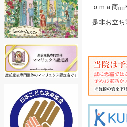
ｏｍａ商品
是非お立ち