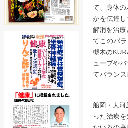
て、身体の
かを伝達し
解消を治療
てこのバラ
槻木のKU
ューブやバ
てバランス
船岡・大河
った治療を
ない為の高