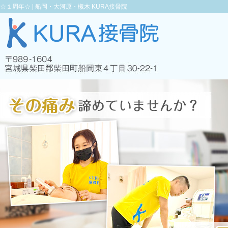
☆１周年☆ |
船岡・大河原・槻木 KURA接骨院