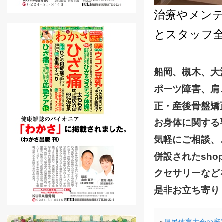
治療やメン
とスタッフ全
船岡、槻木、大
ポーツ障害、肩
正・産後骨盤矯
お身体に関する
気軽にご相談、
併設されたsho
クセサリーなど
是非お立ち寄り
«
県民体育大会の審