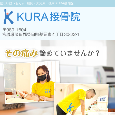
嬉しいほうもん☆ |
船岡・大河原・槻木 KURA接骨院