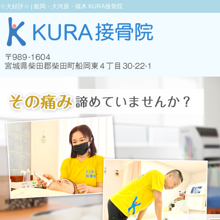
☆大好評☆ |
船岡・大河原・槻木 KURA接骨院