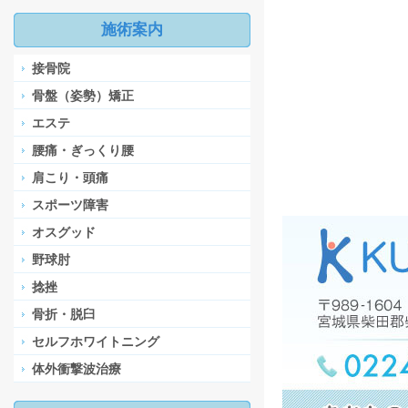
施術案内
接骨院
骨盤（姿勢）矯正
エステ
腰痛・ぎっくり腰
肩こり・頭痛
スポーツ障害
オスグッド
野球肘
捻挫
骨折・脱臼
セルフホワイトニング
体外衝撃波治療