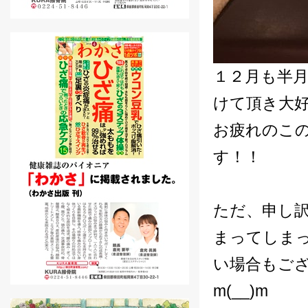
１２月も半
けて頂き大
お疲れのこ
す！！
ただ、申し
まってしま
い場合もご
m(__)m