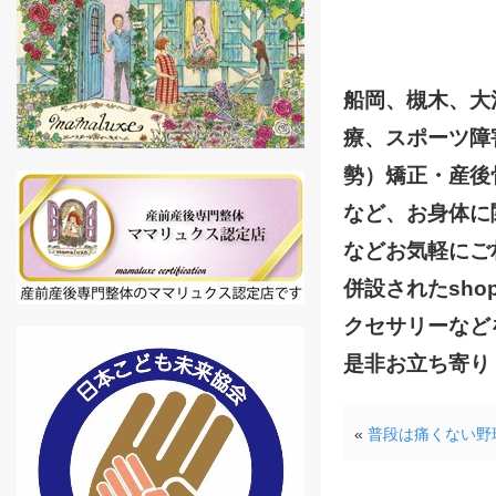
船岡、槻木、大
療、スポーツ障
勢）矯正・産後
など、お身体に
などお気軽にご
併設されたsho
クセサリーなど
是非お立ち寄り
«
普段は痛くない野