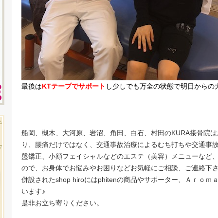
最後は
KTテープでサポート
し少しでも万全の状態で明日からの
船岡、槻木、大河原、岩沼、角田、白石、村田のKURA接骨院
り、腰痛だけではなく、交通事故治療によるむち打ちや交通事
盤矯正、小顔フェイシャルなどのエステ（美容）メニューなど
ので、お身体でお悩みやお困りなどお気軽にご相談、ご連絡下
併設されたshop hiroにはphitenの商品やサポーター、Ａ
います♪
是非お立ち寄りください。