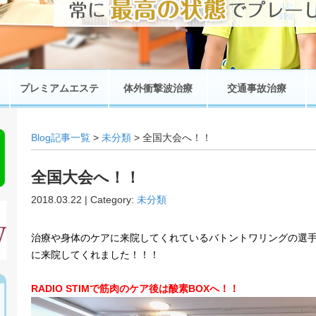
プレミアムエステ
体外衝撃波治療
交通事故治療
Blog記事一覧
>
未分類
> 全国大会へ！！
全国大会へ！！
2018.03.22 | Category:
未分類
治療や身体のケアに来院してくれているバトントワリングの選
に来院してくれました！！！
RADIO STIMで筋肉のケア後は酸素BOXへ！！