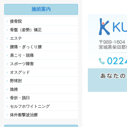
施術案内
接骨院
骨盤（姿勢）矯正
エステ
腰痛・ぎっくり腰
肩こり・頭痛
スポーツ障害
オスグッド
野球肘
捻挫
骨折・脱臼
セルフホワイトニング
体外衝撃波治療