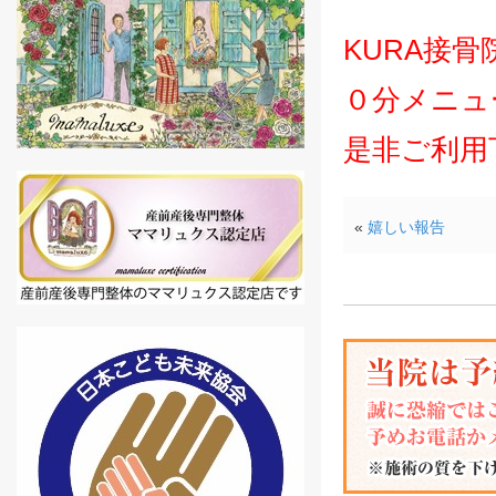
KURA接
０分メニュ
是非ご利用
«
嬉しい報告