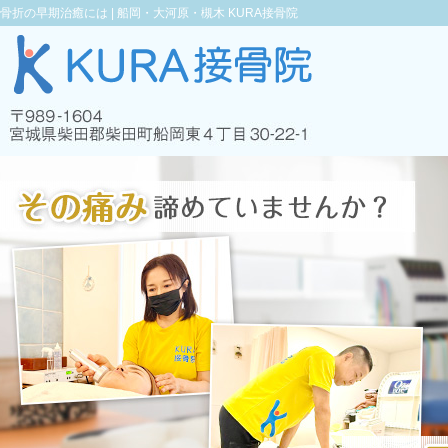
骨折の早期治癒には |
船岡・大河原・槻木 KURA接骨院