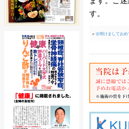
ます。ご迷
す。
«
㊗明けましておめ