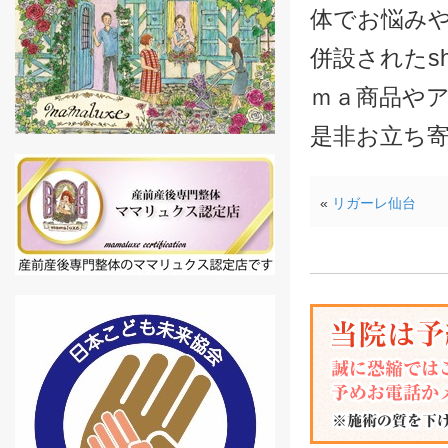
体でお悩み
併設されたsh
ｍａ商品や
是非お立ち
«
リガーレ仙台