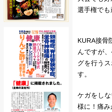
選手権でも
KURA接
んですが、
グを行うス
す。
ケガをしな
様に！痛み