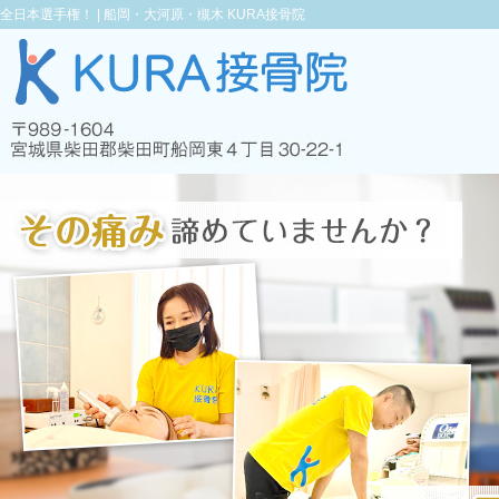
全日本選手権！ |
船岡・大河原・槻木 KURA接骨院