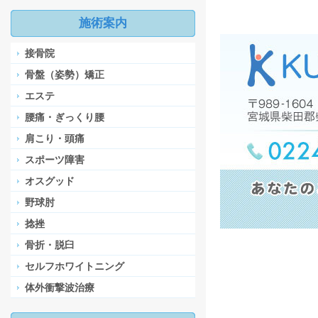
施術案内
接骨院
骨盤（姿勢）矯正
エステ
腰痛・ぎっくり腰
肩こり・頭痛
スポーツ障害
オスグッド
野球肘
捻挫
骨折・脱臼
セルフホワイトニング
体外衝撃波治療