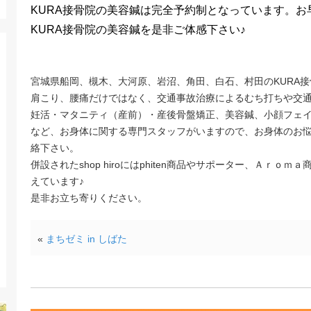
KURA接骨院の美容鍼は完全予約制となっています。
KURA接骨院の美容鍼を是非ご体感下さい♪
宮城県船岡、槻木、大河原、岩沼、角田、白石、村田のKURA
肩こり、腰痛だけではなく、交通事故治療によるむち打ちや交
妊活・マタニティ（産前）・産後骨盤矯正、美容鍼、小顔フェ
など、お身体に関する専門スタッフがいますので、お身体のお
絡下さい。
併設されたshop hiroにはphiten商品やサポーター、Ａｒ
えています♪
是非お立ち寄りください。
«
まちゼミ in しばた