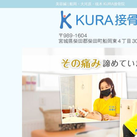
美容鍼 |
船岡・大河原・槻木 KURA接骨院