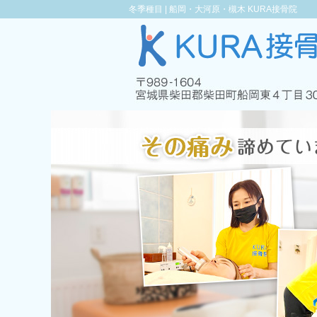
冬季種目 |
船岡・大河原・槻木 KURA接骨院