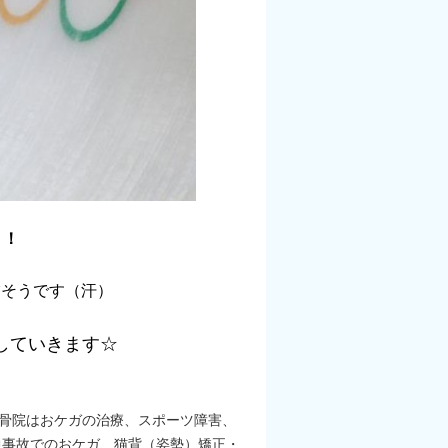
！！
怖そうです（汗）
していきます☆
接骨院はおケガの治療、スポーツ障害、
通事故でのおケガ、猫背（姿勢）矯正・