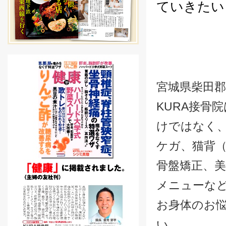
ていきたい
宮城県柴田
KURA接骨
けではなく
ケガ、猫背
骨盤矯正、
メニューな
お身体のお
い。