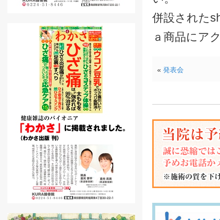
併設されたsh
ａ商品にア
«
発表会