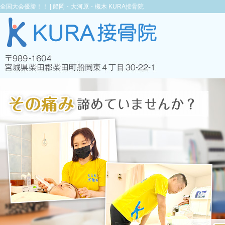
全国大会優勝！！ |
船岡・大河原・槻木 KURA接骨院