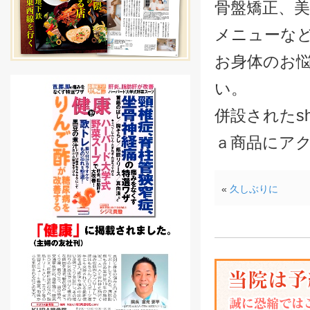
骨盤矯正、
メニューな
お身体のお
い。
併設されたsh
ａ商品にア
«
久しぶりに