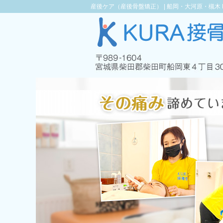
産後ケア（産後骨盤矯正） |
船岡・大河原・槻木 