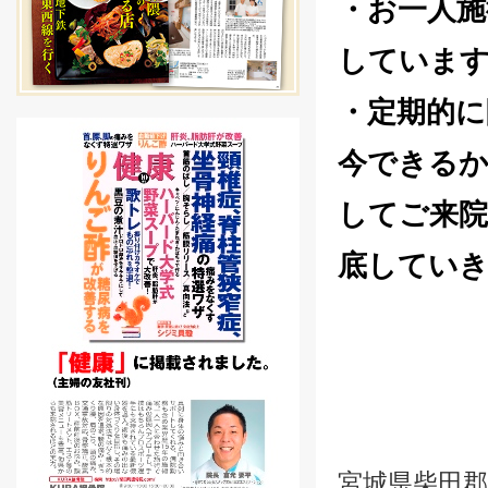
・お一人施
していま
・定期的に
今できるか
してご来院
底してい
宮城県柴田郡