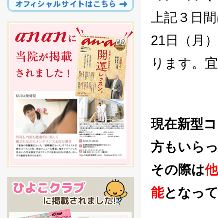
上記３日間
21日（月
ります。
現在新型コ
方もいら
その際は
能
となって