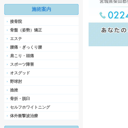
施術案内
接骨院
骨盤（姿勢）矯正
エステ
腰痛・ぎっくり腰
肩こり・頭痛
スポーツ障害
オスグッド
野球肘
捻挫
骨折・脱臼
セルフホワイトニング
体外衝撃波治療