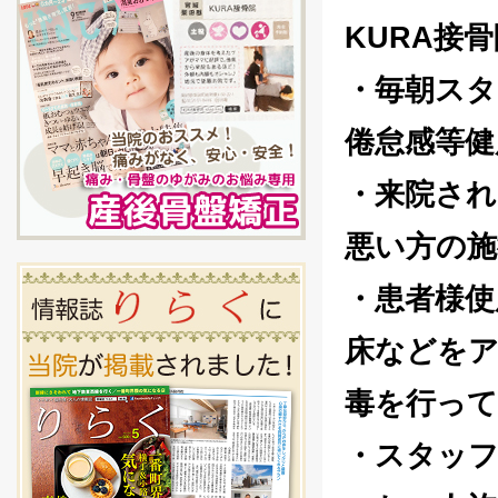
KURA接
・毎朝スタ
倦怠感等健
・来院され
悪い方の
・患者様使
床などをア
毒を行っ
・スタッ