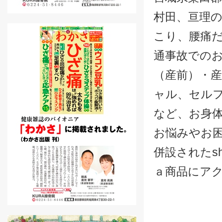
村田、亘理の
こり、腰痛
通事故での
（産前）・
ャル、セル
など、お身
お悩みやお
併設されたsh
ａ商品にア