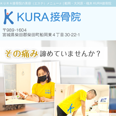
ＫＵＲＡ接骨院の美容（エステ）メニュー♬ |
船岡・大河原・槻木 KURA接骨院