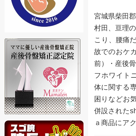
宮城県柴田郡
村田、亘理の
こり、腰痛
故でのおケ
前）・産後
フホワイト
体に関する
困りなどお
併設されたsh
ａ商品にア