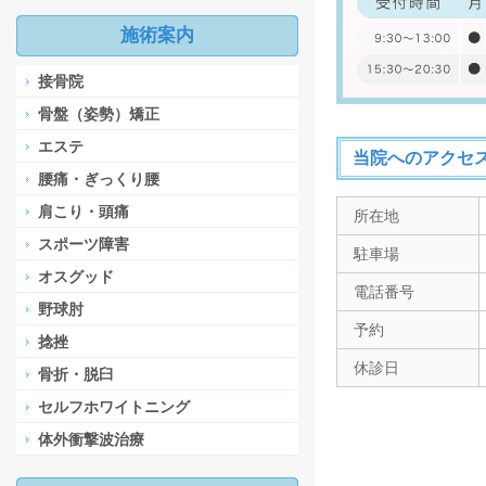
施術案内
接骨院
骨盤（姿勢）矯正
エステ
当院へのアクセ
腰痛・ぎっくり腰
肩こり・頭痛
所在地
スポーツ障害
駐車場
オスグッド
電話番号
野球肘
予約
捻挫
休診日
骨折・脱臼
セルフホワイトニング
体外衝撃波治療