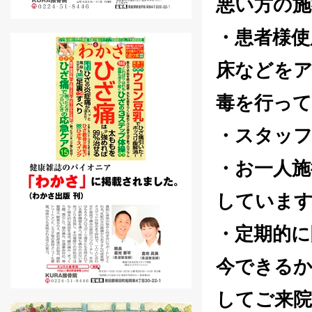
悪い方の
・患者様使
床などをア
毒を行っ
・スタッ
・お一人施
していま
・定期的に
今できるか
してご来院