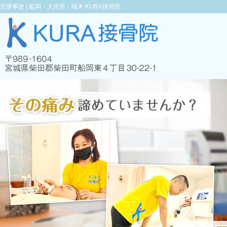
交通事故 |
船岡・大河原・槻木 KURA接骨院