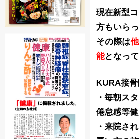
現在新型コ
方もいら
その際は
能
となって
KURA接
・毎朝スタ
倦怠感等健
・来院され