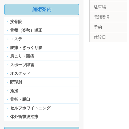
駐車場
施術案内
電話番号
接骨院
予約
骨盤（姿勢）矯正
休診日
エステ
腰痛・ぎっくり腰
肩こり・頭痛
スポーツ障害
オスグッド
野球肘
捻挫
骨折・脱臼
セルフホワイトニング
体外衝撃波治療