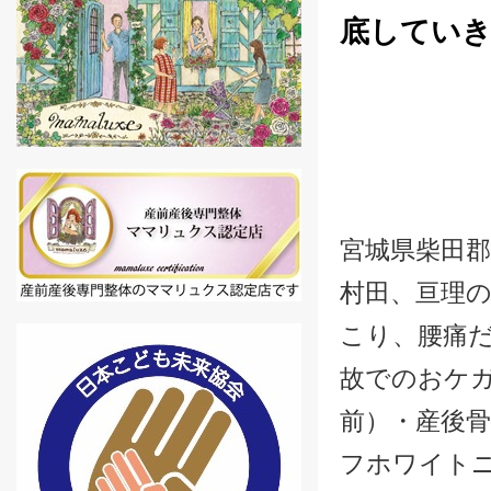
底してい
宮城県柴田郡
村田、亘理の
こり、腰痛
故でのおケ
前）・産後
フホワイト