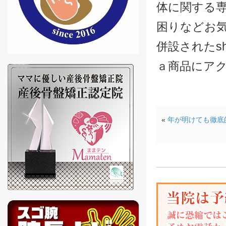
体に関する
困りなどお
併設されたsh
ａ商品にア
«
年が明けても徹底