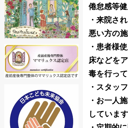
倦怠感等健
・来院され
悪い方の
・患者様使
床などをア
毒を行っ
・スタッ
・お一人施
していま
・定期的に