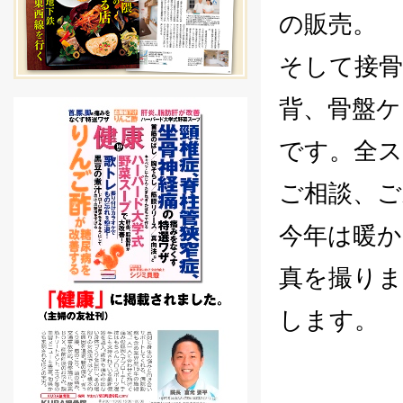
の販売。
そして接骨
背、骨盤ケ
です。全ス
ご相談、ご
今年は暖か
真を撮り
します。