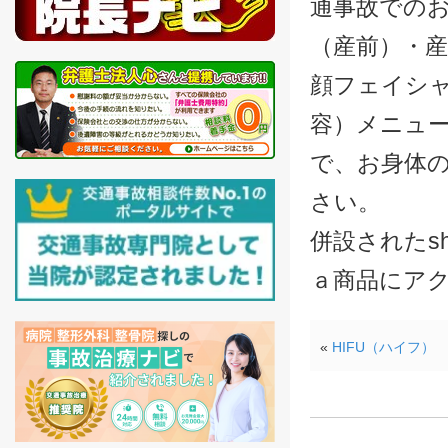
通事故での
（産前）・産
顔フェイシ
容）メニュ
で、お身体
さい。
併設されたsh
ａ商品にア
«
HIFU（ハイフ）