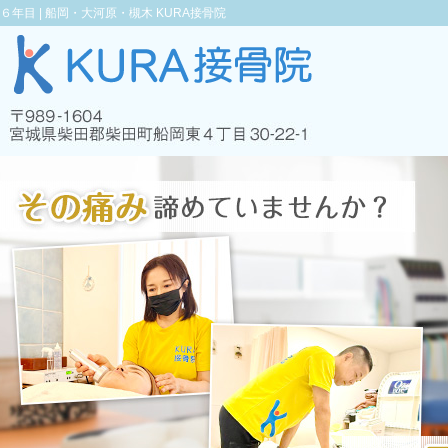
６年目 |
船岡・大河原・槻木 KURA接骨院