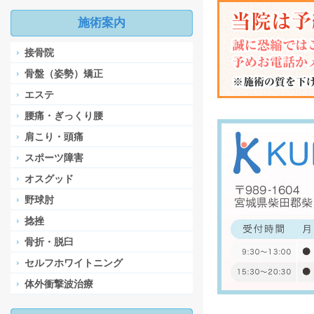
施術案内
接骨院
骨盤（姿勢）矯正
エステ
腰痛・ぎっくり腰
肩こり・頭痛
スポーツ障害
オスグッド
野球肘
捻挫
骨折・脱臼
セルフホワイトニング
体外衝撃波治療