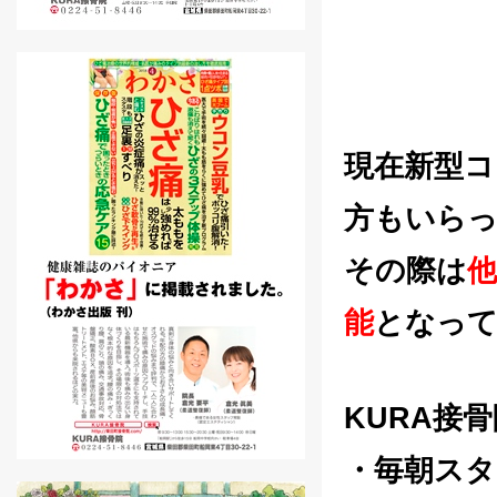
現在新型コ
方もいら
その際は
能
となって
KURA接
・毎朝スタ