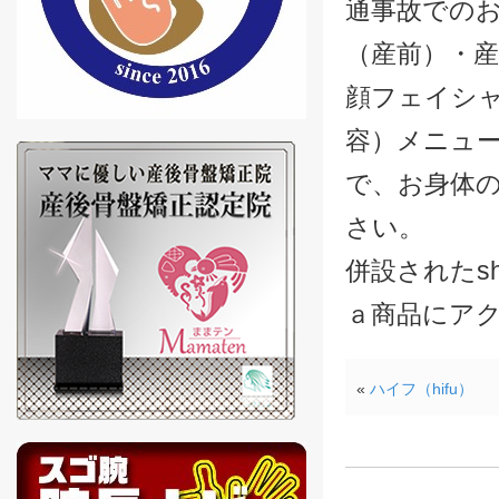
通事故での
（産前）・産
顔フェイシ
容）メニュ
で、お身体
さい。
併設されたsh
ａ商品にア
«
ハイフ（hifu）