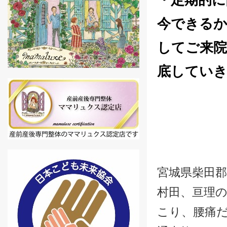
・定期的に
今できるか
してご来院
底してい
宮城県柴田郡
村田、亘理の
こり、腰痛