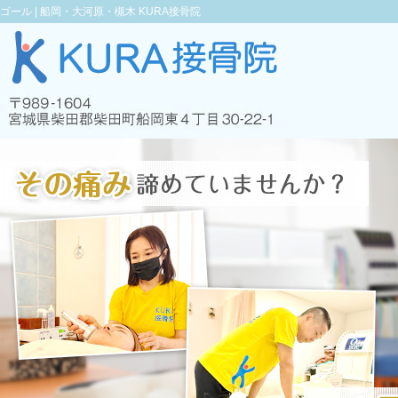
ゴール |
船岡・大河原・槻木 KURA接骨院