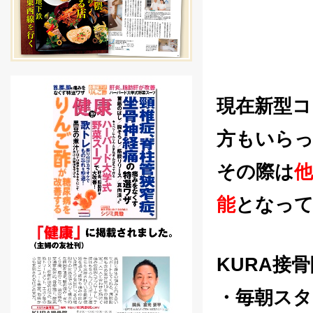
現在新型コ
方もいら
その際は
能
となって
KURA接
・毎朝スタ