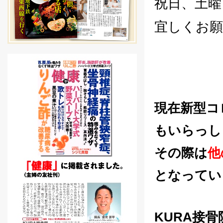
祝日、土曜
宜しくお
現在新型コ
もいらっし
その際は
他
となってい
KURA接