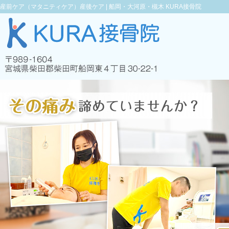
産前ケア（マタニティケア）産後ケア |
船岡・大河原・槻木 KURA接骨院