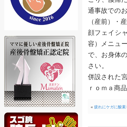
通事故での
（産前）・産
顔フェイシ
容）メニュ
で、お身体
さい。
併設された宮城
ｒｏｍａ商
«
疲れにケガに酸素