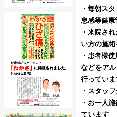
・毎朝スタ
怠感等健康
・来院され
い方の施術
・患者様使
などをアル
行っていま
・スタッフ
・お一人施
ています