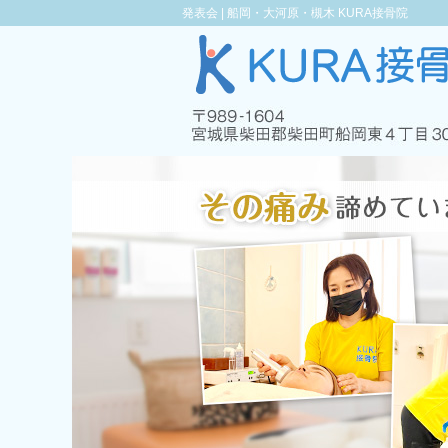
発表会 |
船岡・大河原・槻木 KURA接骨院