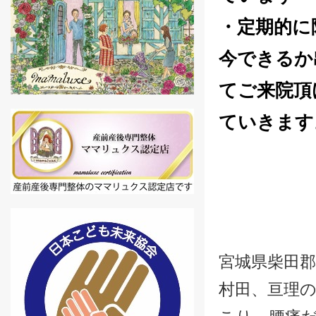
・定期的に
今できるか
てご来院頂
ていきます
宮城県柴田郡
村田、亘理の