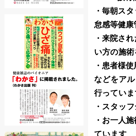
・毎朝スタ
怠感等健康
・来院され
い方の施術
・患者様使
などをアル
行っていま
・スタッフ
・お一人施
ています