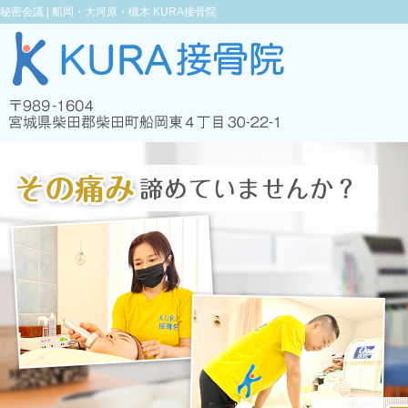
秘密会議 |
船岡・大河原・槻木 KURA接骨院