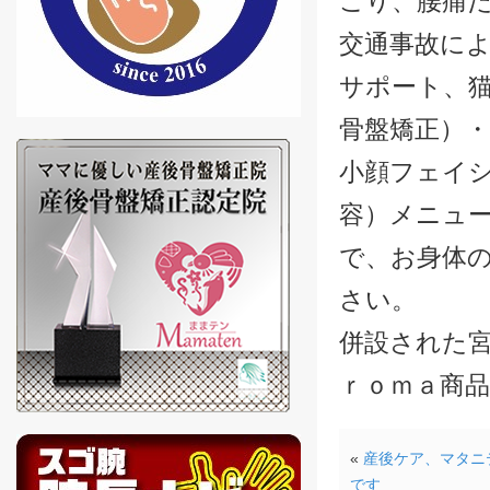
こり、腰痛
交通事故に
サポート、
骨盤矯正）・
小顔フェイ
容）メニュ
で、お身体
さい。
併設された宮城
ｒｏｍａ商
«
産後ケア、マタニ
です