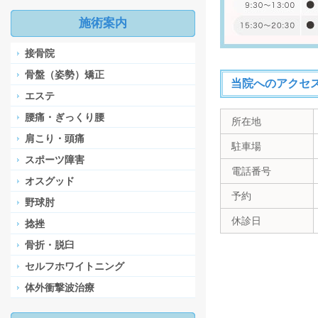
施術案内
接骨院
骨盤（姿勢）矯正
当院へのアクセ
エステ
腰痛・ぎっくり腰
所在地
肩こり・頭痛
駐車場
スポーツ障害
電話番号
オスグッド
予約
野球肘
休診日
捻挫
骨折・脱臼
セルフホワイトニング
体外衝撃波治療