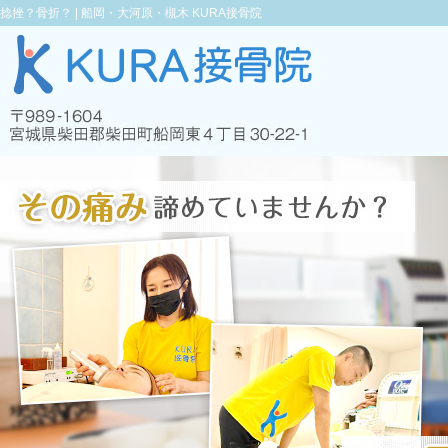
捻挫？骨折？ |
船岡・大河原・槻木 KURA接骨院