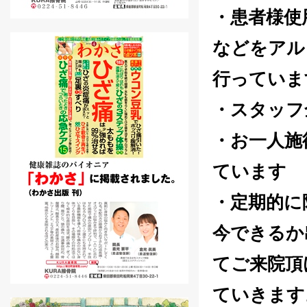
・患者様使
などをアル
行っていま
・スタッフ
・お一人施
ています
・定期的に
今できるか
てご来院頂
ていきます