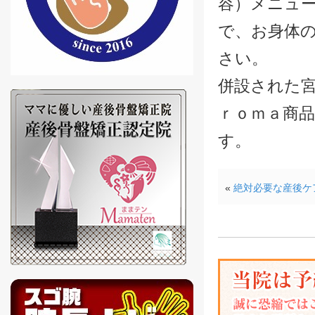
容）メニュ
で、お身体
さい。
併設された宮城
ｒｏｍａ商
す。
«
絶対必要な産後ケ