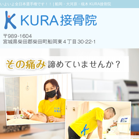
いよいよ全日本選手権です！！ |
船岡・大河原・槻木 KURA接骨院