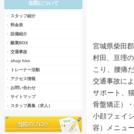
当院について
スタッフ紹介
料金表
設備紹介
酸素BOX
宮城県柴田郡
交通事故
村田、亘理の
shop hiro
こり、腰痛
トレーナー活動
アクセス情報
交通事故に
お問い合わせ
サポート、
サイトマップ
骨盤矯正）・
スタッフ募集（求人）
小顔フェイ
容）メニュ