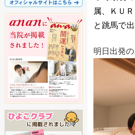
属、ＫＵＲ
と跳馬で出
明日出発の