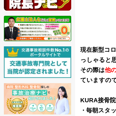
現在新型コ
っしゃると
その際は
他
ていますの
KURA接骨
・毎朝スタ