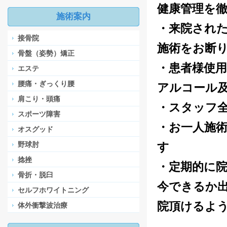
健康管理を
施術案内
・来院され
接骨院
施術をお断
骨盤（姿勢）矯正
・患者様使
エステ
腰痛・ぎっくり腰
アルコール
肩こり・頭痛
・スタッフ
スポーツ障害
・お一人施
オスグッド
野球肘
す
捻挫
・定期的に
骨折・脱臼
今できるか
セルフホワイトニング
院頂けるよ
体外衝撃波治療