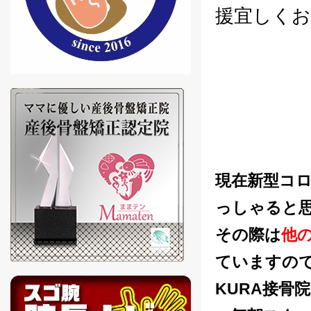
援宜しく
現在新型コ
っしゃると
その際は
他
ていますの
KURA接骨