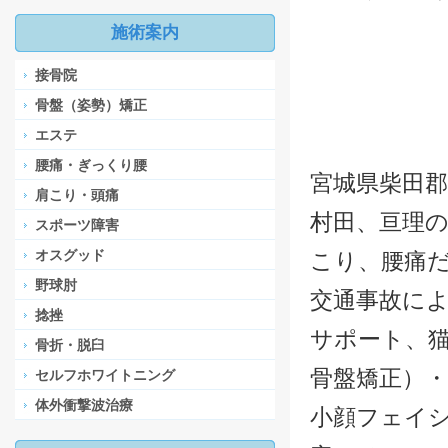
施術案内
接骨院
骨盤（姿勢）矯正
エステ
腰痛・ぎっくり腰
宮城県柴田郡
肩こり・頭痛
村田、亘理の
スポーツ障害
オスグッド
こり、腰痛
野球肘
交通事故に
捻挫
サポート、
骨折・脱臼
骨盤矯正）・
セルフホワイトニング
体外衝撃波治療
小顔フェイ