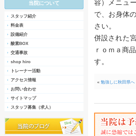
容）メニュ
当院について
で、お身体
スタッフ紹介
さい。
料金表
設備紹介
併設された宮城
酸素BOX
ｒｏｍａ商
交通事故
す。
shop hiro
トレーナー活動
アクセス情報
«
勉強しに秋田県へ
お問い合わせ
サイトマップ
スタッフ募集（求人）