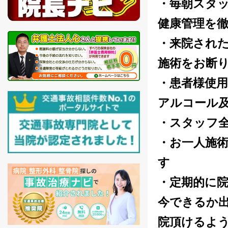
・毎朝スタ
健康管理を
・来院され
施術をお断
・患者様使
アルコール
・スタッフ
・お一人施
す
・定期的に
今できるか
院頂けるよ