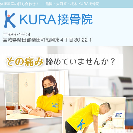
体操教室の打ち合わせ！！ |
船岡・大河原・槻木 KURA接骨院