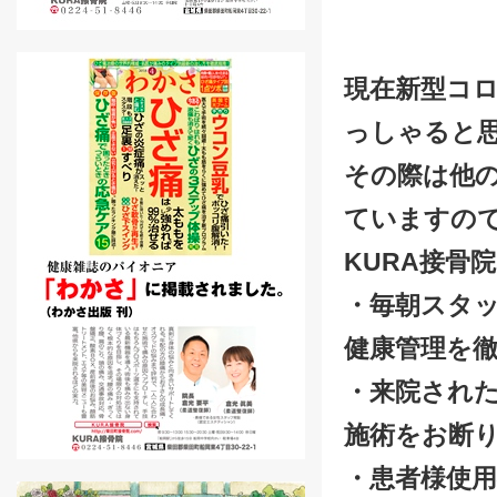
現在新型コ
っしゃると
その際は他
ていますの
KURA
接骨
・毎朝スタ
健康管理を
・来院され
施術をお断
・患者様使