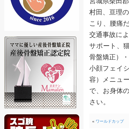
宮城県柴田郡
村田、亘理の
こり、腰痛
交通事故に
サポート、
骨盤矯正）・
小顔フェイ
容）メニュ
で、お身体
さい。
«
ワールドカップ