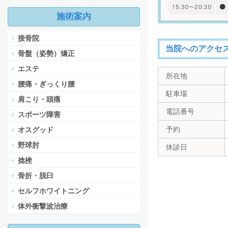
施術案内
接骨院
当院へのアクセ
骨盤（姿勢）矯正
エステ
所在地
腰痛・ぎっくり腰
駐車場
肩こり・頭痛
電話番号
スポーツ障害
予約
オスグッド
野球肘
休診日
捻挫
骨折・脱臼
セルフホワイトニング
体外衝撃波治療