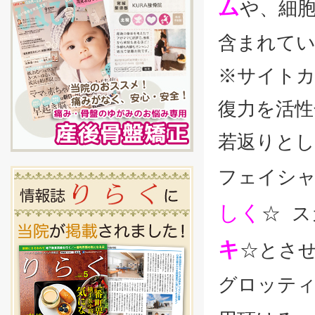
ム
や、細
含まれて
※サイトカ
復力を活性
若返りと
フェイシ
しく
☆ 
キ
☆と
さ
グロッテ