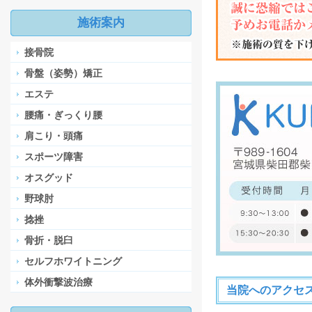
施術案内
接骨院
骨盤（姿勢）矯正
エステ
腰痛・ぎっくり腰
肩こり・頭痛
スポーツ障害
オスグッド
野球肘
捻挫
骨折・脱臼
セルフホワイトニング
体外衝撃波治療
当院へのアクセ