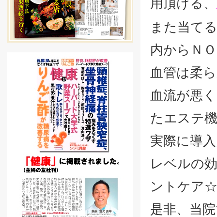
用頂ける、
また当てる
内からＮＯ
血管は柔
血流が
悪く
たエステ
実際に導入
レベルの効
ントケア
是非、当院