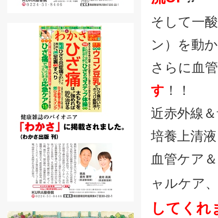
そして一
ン）を動か
さらに血
す
！！
近赤外線＆
培養上清液
血管ケア＆
ャルケア
してくれ