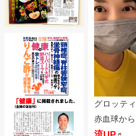
グロッティ
赤血球から
流UP
♬