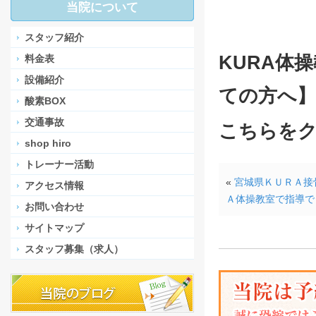
当院について
スタッフ紹介
KURA体
料金表
設備紹介
ての方へ
酸素BOX
交通事故
こちらを
shop hiro
トレーナー活動
«
宮城県ＫＵＲＡ接
アクセス情報
Ａ体操教室で指導で
お問い合わせ
サイトマップ
スタッフ募集（求人）