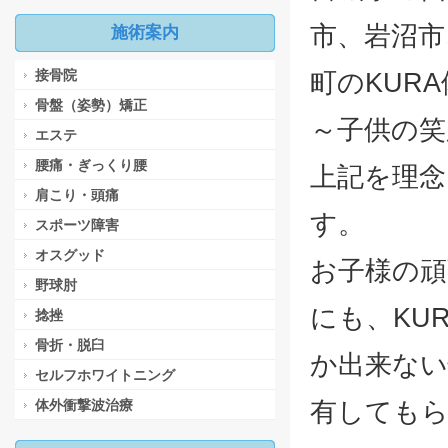
市、岩沼市
施術案内
接骨院
町のKUR
骨盤（姿勢）矯正
～子供の笑
エステ
腰痛・ぎっくり腰
上記を理念
肩こり・頭痛
す。
スポーツ障害
オスグッド
お子様の頑
野球肘
にも、KU
捻挫
骨折・脱臼
か出来ない
セルフホワイトニング
有しても
体外衝撃波治療