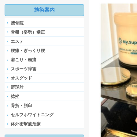
施術案内
接骨院
骨盤（姿勢）矯正
エステ
腰痛・ぎっくり腰
肩こり・頭痛
スポーツ障害
オスグッド
野球肘
捻挫
骨折・脱臼
セルフホワイトニング
体外衝撃波治療