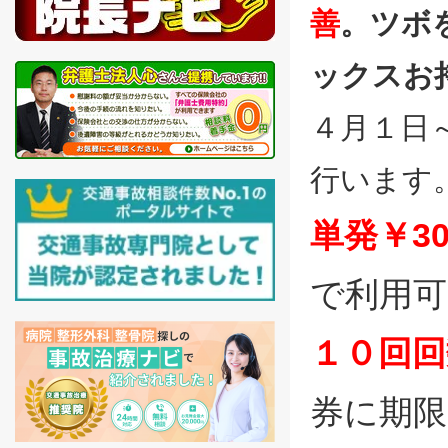
善
。ツボ
ックスお
４月１日
行います
単発￥30
で利用可
１０回回数
券に期