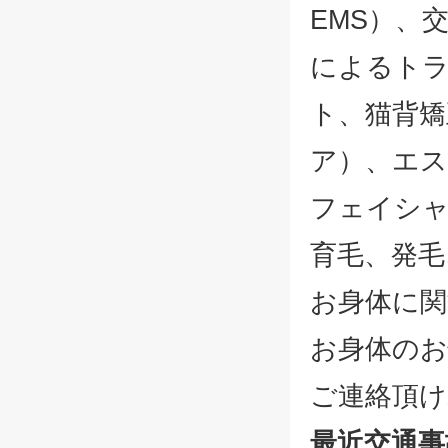
EMS）、
によるト
ト、猫背矯
ア）、エ
フェイシ
育毛、発
お身体に
お身体の
ご連絡頂
最近交通事