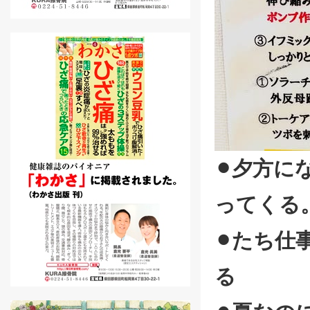
⚫︎
夕方に
ってくる
⚫︎
たち仕
る