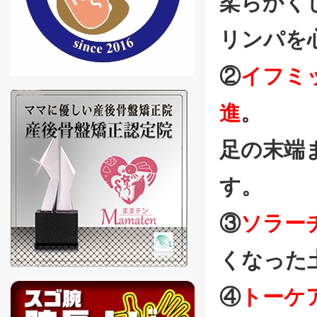
柔らかく
リンパを
②
イフミ
進
。
足の末端
す。
③
ソラー
くなった
④
トーケ