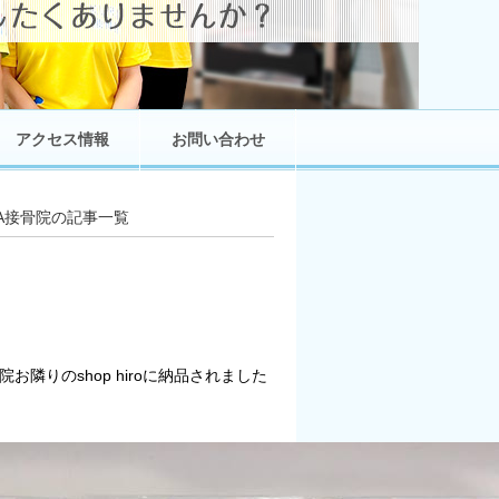
アクセス情報
お問い合わせ
KURA接骨院の記事一覧
お隣りのshop hiroに納品されました