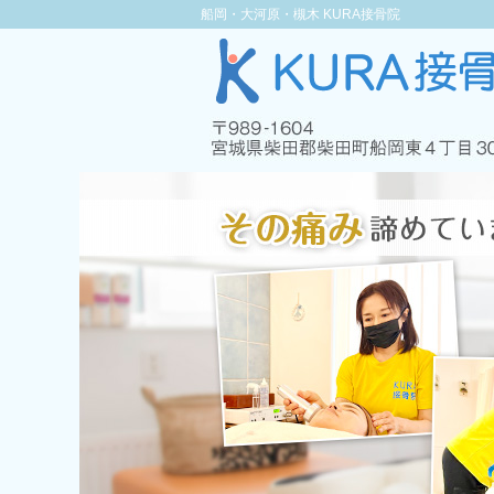
船岡・大河原・槻木 KURA接骨院