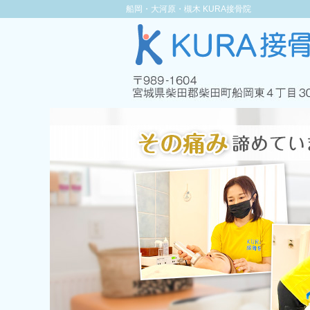
船岡・大河原・槻木 KURA接骨院