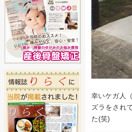
幸いケガ人
ズラをされ
た(笑)