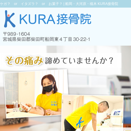
ケガ？ or イタズラ？ or お菓子？ |
船岡・大河原・槻木 KURA接骨院