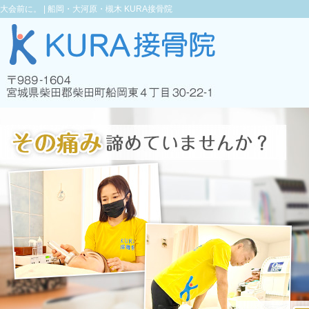
大会前に。 |
船岡・大河原・槻木 KURA接骨院