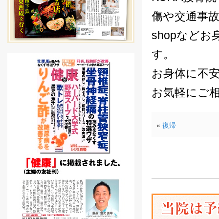
傷や交通事
shopなど
す。
お身体に不安
お気軽にご
«
復帰