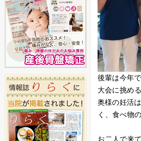
後輩は今年
大会に挑め
奥様の妊活
く、食べ物
お二人で来て