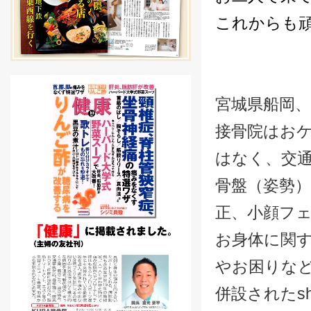
これからも
宮城県船岡、
接骨院はお
はなく、交
骨盤（姿勢
正、小顔フ
お身体に関
やお困りな
併設されたsh