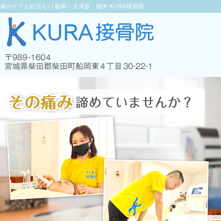
体のケアも妊活も♪ |
船岡・大河原・槻木 KURA接骨院