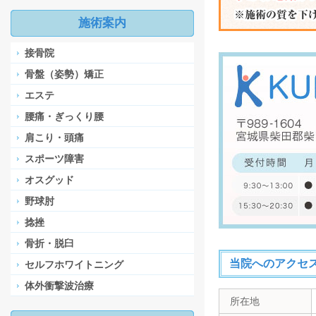
施術案内
接骨院
骨盤（姿勢）矯正
エステ
腰痛・ぎっくり腰
肩こり・頭痛
スポーツ障害
オスグッド
野球肘
捻挫
骨折・脱臼
当院へのアクセ
セルフホワイトニング
体外衝撃波治療
所在地