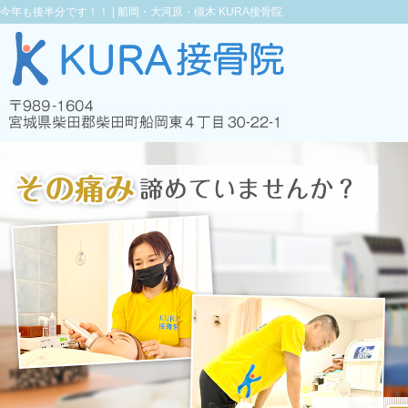
今年も後半分です！！ |
船岡・大河原・槻木 KURA接骨院