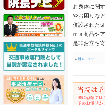
お身体に関
やお困りな
併設されたsh
ｍａ商品や
是非お立ち
«
新メニュー