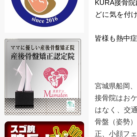
KURA接骨
どに気を付
皆様も熱中
宮城県船岡、
接骨院はお
はなく、交
骨盤（姿勢
正、小顔フ