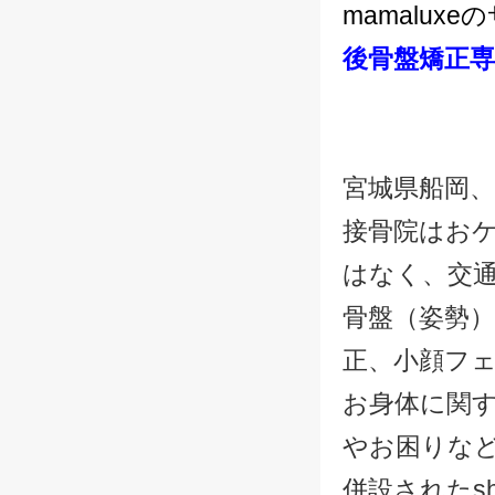
mamalux
後骨盤矯正専
宮城県船岡、
接骨院はお
はなく、交
骨盤（姿勢
正、小顔フ
お身体に関
やお困りな
併設されたsh