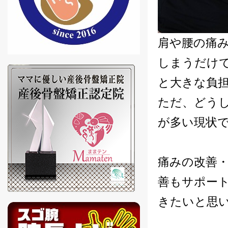
肩や腰の痛
しまうだけ
と大きな負
ただ、どう
が多い現状
痛みの改善
善もサポー
きたいと思