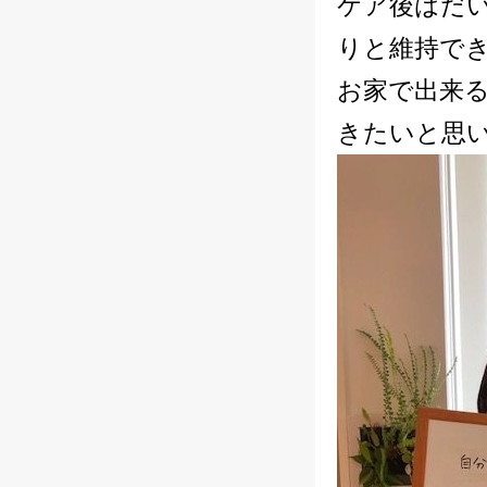
ケア後はだ
りと維持で
お家で出来
きたいと思