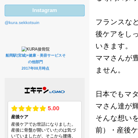
Instagram
フランスな
@kura.sekkotsuin
後ケアをし
いきます。
船岡駅(宮城)×健康・美容サービスそ
ママさんが
の他部門
ません。
2017年08月時点
日本でもマ
マさん達が
そんな想いを
前）・産後