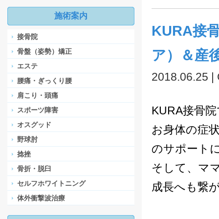
施術案内
KURA
接骨院
骨盤（姿勢）矯正
ア）＆産
エステ
2018.06.25 |
腰痛・ぎっくり腰
肩こり・頭痛
KURA接骨
スポーツ障害
オスグッド
お身体の症
野球肘
のサポート
捻挫
そして、マ
骨折・脱臼
セルフホワイトニング
成長へも繋
体外衝撃波治療