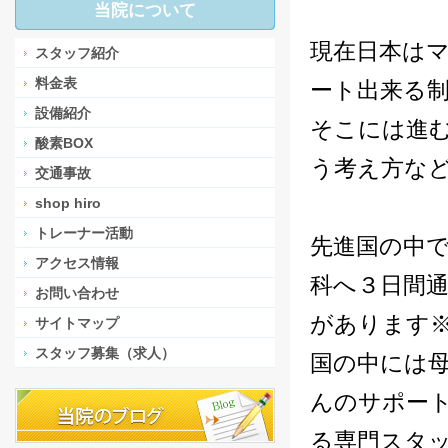
当院について
現在日本は
スタッフ紹介
料金表
ート出来る
設備紹介
そこには進
酸素BOX
う考え方な
交通事故
shop hiro
トレーナー活動
先進国の中
アクセス情報
科へ３日間
お問い合わせ
があります
サイトマップ
スタッフ募集（求人）
国の中には
んのサポー
る専門スタ