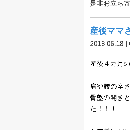
是非お立ち
産後ママ
2018.06.18 |
産後４カ月
肩や腰の辛
骨盤の開き
た！！！