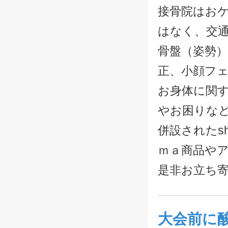
接骨院はお
はなく、交
骨盤（姿勢
正、小顔フ
お身体に関
やお困りな
併設されたsh
ｍａ商品や
是非お立ち
大会前に酸