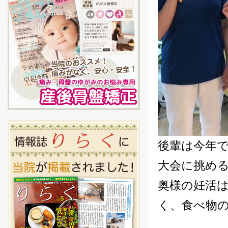
後輩は今年
大会に挑め
奥様の妊活
く、食べ物