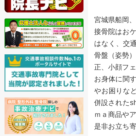
宮城県船岡、
接骨院はお
はなく、交
骨盤（姿勢
正、小顔フ
お身体に関
やお困りな
併設されたsh
ｍａ商品や
是非お立ち