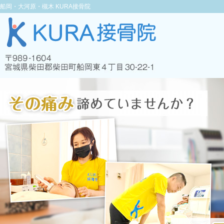
船岡・大河原・槻木 KURA接骨院