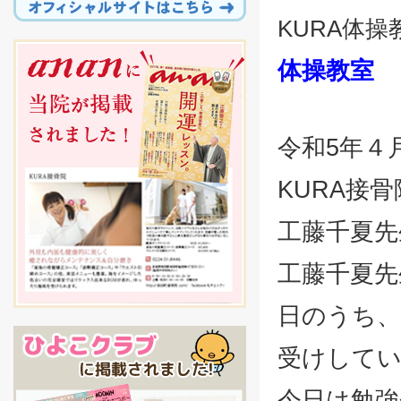
KURA体
体操教室
令和5年４
KURA接
工藤千夏先
工藤千夏先
日のうち、
受けして
今日は勉強