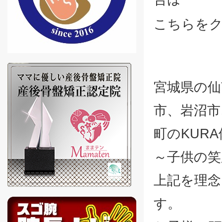
こちらを
宮城県の仙
市、岩沼市
町のKUR
～子供の
上記を理念
す。