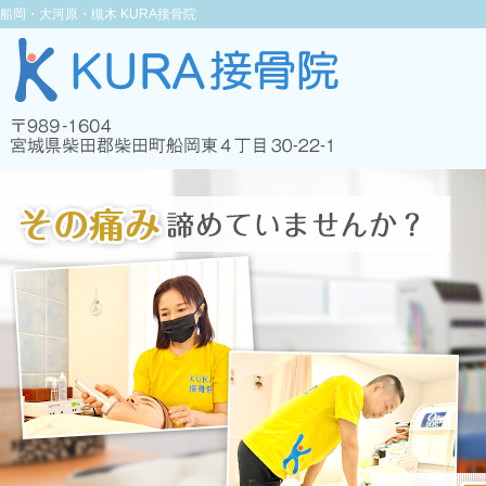
船岡・大河原・槻木 KURA接骨院