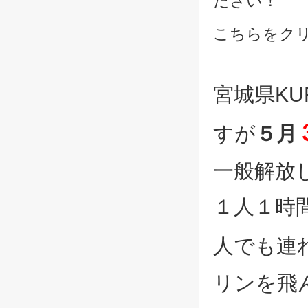
ださい！
こちらをク
宮城県K
すが
５月
一般解放
１人１時
人でも連
リンを飛