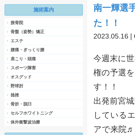
南一輝選
施術案内
た！！
接骨院
骨盤（姿勢）矯正
2023.05.16 |
エステ
腰痛・ぎっくり腰
今週末に世
肩こり・頭痛
スポーツ障害
権の予選を
オスグッド
す！！
野球肘
捻挫
出発前宮城
骨折・脱臼
している
セルフホワイトニング
体外衝撃波治療
アで来院♬