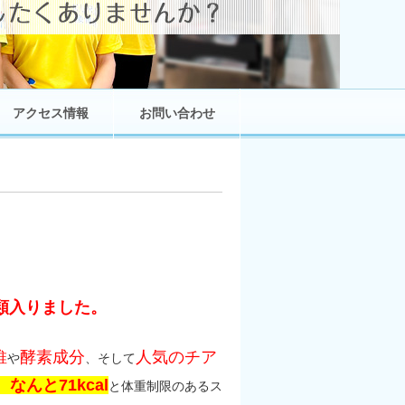
アクセス情報
お問い合わせ
類入りました。
維
酵素成分
人気のチア
や
、そして
なんと71kcal
と体重制限のあるス