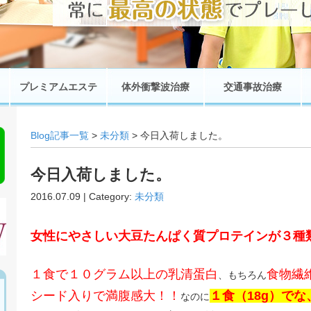
プレミアムエステ
体外衝撃波治療
交通事故治療
Blog記事一覧
>
未分類
> 今日入荷しました。
今日入荷しました。
2016.07.09 | Category:
未分類
女性にやさしい大豆たんぱく質プロテインが３種
１食で１０グラム以上の乳清蛋白
食物繊
、もちろん
シード入りで満腹感大！！
１食（18g）でな、
なのに