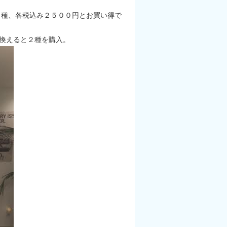
３種、各税込み２５００円とお買い得で
き換えると２種を購入。