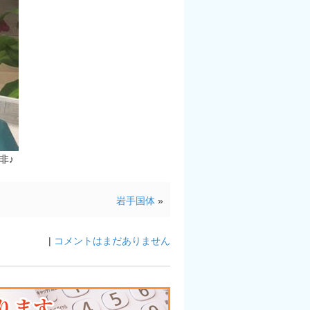
非♪
岩手国体
»
|
コメントはまだありません