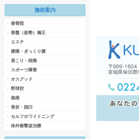
施術案内
接骨院
骨盤（姿勢）矯正
エステ
腰痛・ぎっくり腰
肩こり・頭痛
スポーツ障害
オスグッド
野球肘
捻挫
骨折・脱臼
セルフホワイトニング
体外衝撃波治療