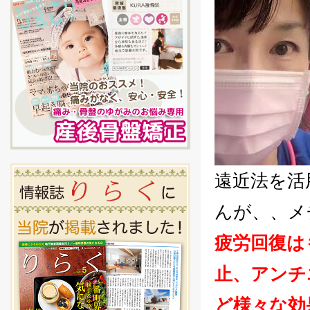
遠近法を活
んが、、メ
疲労回復は
止、アンチ
ど様々な効