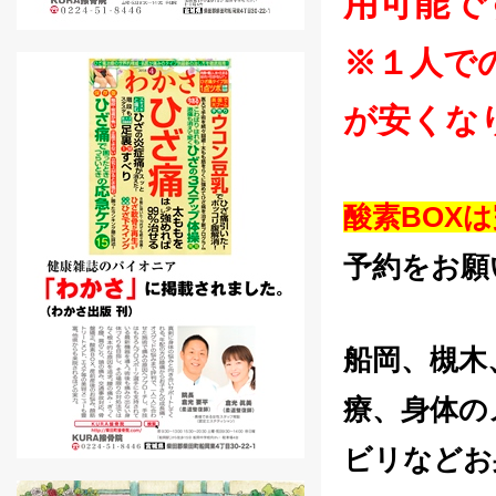
用可能で
※１人で
が安くな
酸素BOX
予約をお願い
船岡、槻木
療、身体の
ビリなどお