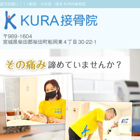
疲労回復に！！ |
船岡・大河原・槻木 KURA接骨院