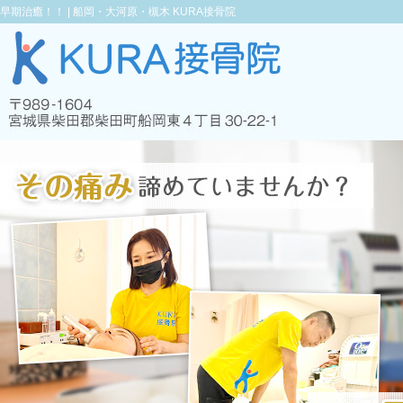
早期治癒！！ |
船岡・大河原・槻木 KURA接骨院